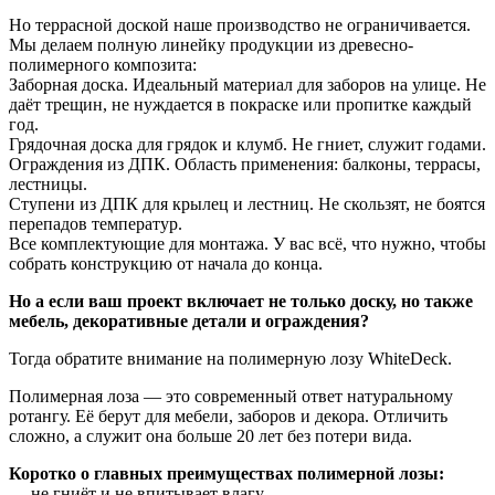
Но террасной доской наше производство не ограничивается.
Мы делаем полную линейку продукции из древесно-
полимерного композита:
Заборная доска. Идеальный материал для заборов на улице. Не
даёт трещин, не нуждается в покраске или пропитке каждый
год.
Грядочная доска для грядок и клумб. Не гниет, служит годами.
Ограждения из ДПК. Область применения: балконы, террасы,
лестницы.
Ступени из ДПК для крылец и лестниц. Не скользят, не боятся
перепадов температур.
Все комплектующие для монтажа. У вас всё, что нужно, чтобы
собрать конструкцию от начала до конца.
Но а если ваш проект включает не только доску, но также
мебель, декоративные детали и ограждения?
Тогда обратите внимание на полимерную лозу WhiteDeck.
Полимерная лоза — это современный ответ натуральному
ротангу. Её берут для мебели, заборов и декора. Отличить
сложно, а служит она больше 20 лет без потери вида.
Коротко о главных преимуществах полимерной лозы:
— не гниёт и не впитывает влагу