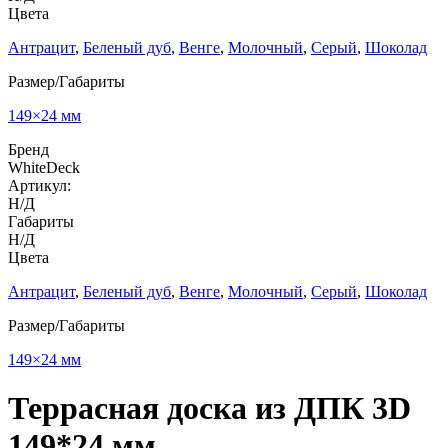
Цвета
Антрацит
,
Беленый дуб
,
Венге
,
Молочный
,
Серый
,
Шоколад
Размер/Габариты
149×24 мм
Бренд
WhiteDeck
Артикул:
Н/Д
Габариты
Н/Д
Цвета
Антрацит
,
Беленый дуб
,
Венге
,
Молочный
,
Серый
,
Шоколад
Размер/Габариты
149×24 мм
Террасная доска из ДПК 3D
149*24 мм