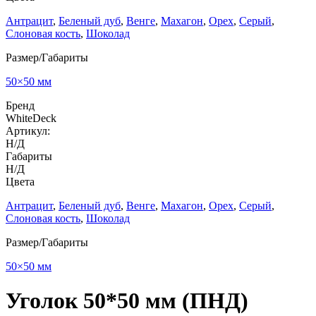
Антрацит
,
Беленый дуб
,
Венге
,
Махагон
,
Орех
,
Серый
,
Слоновая кость
,
Шоколад
Размер/Габариты
50×50 мм
Бренд
WhiteDeck
Артикул:
Н/Д
Габариты
Н/Д
Цвета
Антрацит
,
Беленый дуб
,
Венге
,
Махагон
,
Орех
,
Серый
,
Слоновая кость
,
Шоколад
Размер/Габариты
50×50 мм
Уголок 50*50 мм (ПНД)