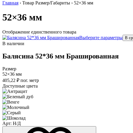
Главная
›
Товар Размер/Габариты
›
52×36 мм
52×36 мм
Отображение единственного товара
Выберите параметры
В с
В наличии
Балясина 52*36 мм Брашированная
Размер
52×36 мм
405,22
₽
пог. метр
Доступные цвета
Арт: Н/Д